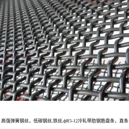
钢，高强弹簧钢丝，低碳钢丝,铁丝,фR5-12冷轧带肋钢筋盘条，